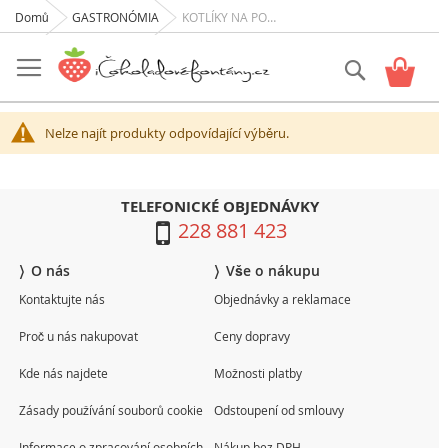
Domů
GASTRONÓMIA
KOTLÍKY NA POLÉVKU
Přejít
na
Hledat
Můj k
obsah
Nelze najít produkty odpovídající výběru.
TELEFONICKÉ OBJEDNÁVKY
228 881 423
O nás
Vše o nákupu
Kontaktujte nás
Objednávky a reklamace
Proč u nás nakupovat
Ceny dopravy
Kde nás najdete
Možnosti platby
Zásady používání souborů cookie
Odstoupení od smlouvy
Informace o zpracování osobních
Nákup bez DPH