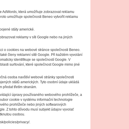
le AdWords, která umožňuje zobrazovat reklamu
 proto umožňuje společnosti Beneo vytvořit reklamu
ojené státy americké.
brazovat reklamy v síti Google nebo na jiných
kci o cookies na webové stránce společnosti Beneo.
také členy reklamní sítě Google. Při každém vyvolání
maticky identifikuje se společností Google. V
lasti surfování, které společnost Google mimo jiné
otyčná osoba navštíví webové stránky společnosti
ojených států amerických. Tyto osobní údaje ukládá
 předat třetím stranám.
vídající úpravy používaného webového prohlížeče, a
soubor cookie v systému informační technologie
ového prohlížeče nebo jiných softwarových
e. Z tohto dôvodu musí subjekt údajov vyvolať
otknutou osobou.
k/policies/privacy/.