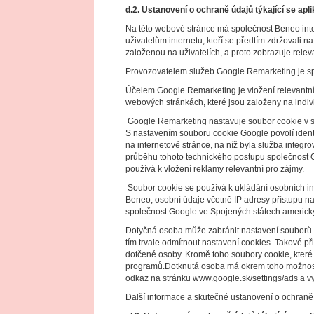
d.2. Ustanovení o ochraně údajů týkající se ap
Na této webové stránce má společnost Beneo int
uživatelům internetu, kteří se předtím zdržovali
založenou na uživatelích, a proto zobrazuje rele
Provozovatelem služeb Google Remarketing je sp
Účelem Google Remarketing je vložení relevantn
webových stránkách, které jsou založeny na indiv
Google Remarketing nastavuje soubor cookie v sy
S nastavením souboru cookie Google povolí identi
na internetové stránce, na níž byla služba integ
průběhu tohoto technického postupu společnost Go
používá k vložení reklamy relevantní pro zájmy.
Soubor cookie se používá k ukládání osobních info
Beneo, osobní údaje včetně IP adresy přístupu n
společnost Google ve Spojených státech americk
Dotyčná osoba může zabránit nastavení souborů 
tím trvale odmítnout nastavení cookies. Takové p
dotčené osoby. Kromě toho soubory cookie, které
programů.Dotknutá osoba má okrem toho možnosť 
odkaz na stránku www.google.sk/settings/ads a 
Další informace a skutečné ustanovení o ochraně ú