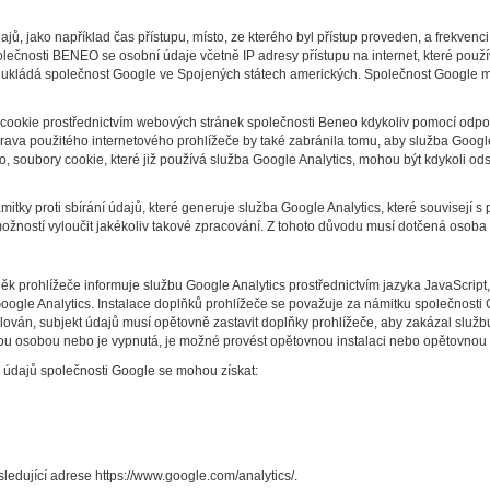
jů, jako například čas přístupu, místo, ze kterého byl přístup proveden, a frekve
olečnosti BENEO se osobní údaje včetně IP adresy přístupu na internet, které pou
e ukládá společnost Google ve Spojených státech amerických. Společnost Google
cookie prostřednictvím webových stránek společnosti Beneo kdykoliv pomocí odpo
prava použitého internetového prohlížeče by také zabránila tomu, aby služba Googl
, soubory cookie, které již používá služba Google Analytics, mohou být kdykoli o
ky proti sbírání údajů, které generuje služba Google Analytics, které souvisejí 
ožností vyloučit jakékoliv takové zpracování. Z tohoto důvodu musí dotčená osoba
něk prohlížeče informuje službu Google Analytics prostřednictvím jazyka JavaScrip
Google Analytics. Instalace doplňků prohlížeče se považuje za námitku společnost
ován, subjekt údajů musí opětovně zastavit doplňky prohlížeče, aby zakázal služb
ou osobou nebo je vypnutá, je možné provést opětovnou instalaci nebo opětovnou a
ě údajů společnosti Google se mohou získat:
ledující adrese https://www.google.com/analytics/.