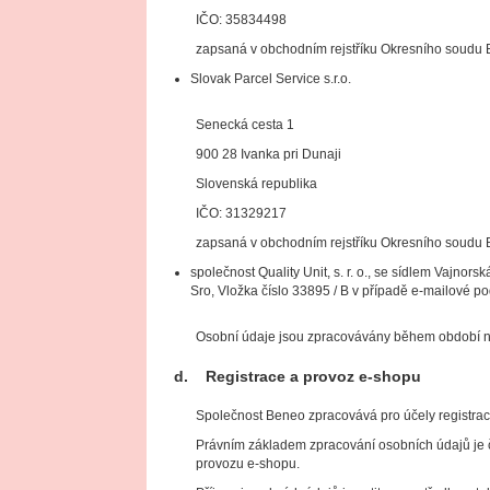
IČO: 35834498
zapsaná v obchodním rejstříku Okresního soudu Br
Slovak Parcel Service s.r.o.
Senecká cesta 1
900 28 Ivanka pri Dunaji
Slovenská republika
IČO: 31329217
zapsaná v obchodním rejstříku Okresního soudu Br
společnost Quality Unit, s. r. o., se sídlem Vajnor
Sro, Vložka číslo 33895 / B v případě e-mailové 
Osobní údaje jsou zpracovávány během období ne
d. Registrace a provoz e-shopu
Společnost Beneo zpracovává pro účely registrace
Právním základem zpracování osobních údajů je č
provozu e-shopu.