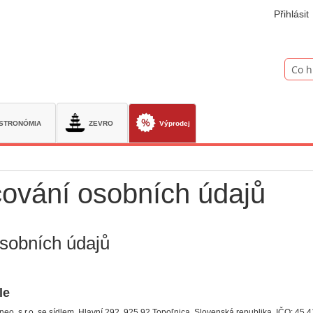
Přihlásit
Hledat
STRONÓMIA
ZEVRO
Výprodej
cování osobních údajů
osobních údajů
le
eo, s.r.o. se sídlem, Hlavní 292, 925 92 Topoľnica, Slovenská republika, IČO: 45