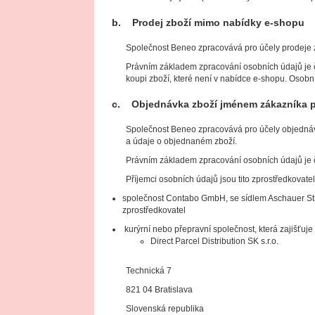
b. Prodej zboží mimo nabídky e-shopu
Společnost Beneo zpracovává pro účely prodeje z
Právním základem zpracování osobních údajů je č
koupi zboží, které není v nabídce e-shopu. Osob
c. Objednávka zboží jménem zákazníka p
Společnost Beneo zpracovává pro účely objednávk
a údaje o objednaném zboží.
Právním základem zpracování osobních údajů je č
Příjemci osobních údajů jsou tito zprostředkovatel
společnost Contabo GmbH, se sídlem Aschauer St
zprostředkovatel
kurýrní nebo přepravní společnost, která zajišťuj
Direct Parcel Distribution SK s.r.o.
Technická 7
821 04 Bratislava
Slovenská republika