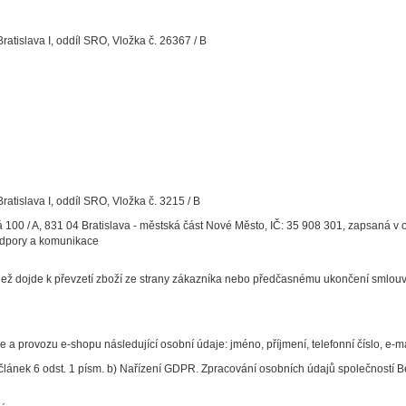
atislava I, oddíl SRO, Vložka č. 26367 / B
atislava I, oddíl SRO, Vložka č. 3215 / B
ská 100 / A, 831 04 Bratislava - městská část Nové Město, IČ: 35 908 301, zapsaná v
podpory a komunikace
ž dojde k převzetí zboží ze strany zákazníka nebo předčasnému ukončení smlouvy
 a provozu e-shopu následující osobní údaje: jméno, příjmení, telefonní číslo, e-m
lánek 6 odst. 1 písm. b) Nařízení GDPR. Zpracování osobních údajů společností Ben