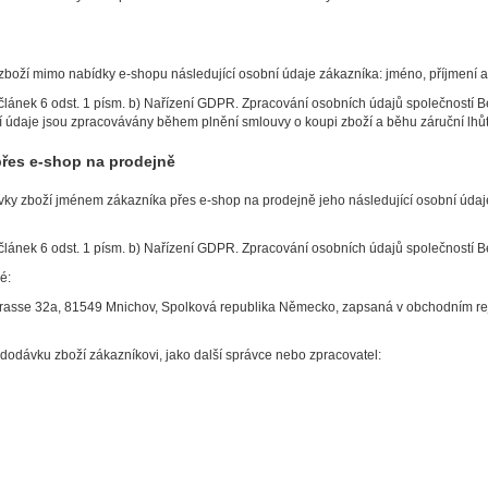
boží mimo nabídky e-shopu následující osobní údaje zákazníka: jméno, příjmení a 
lánek 6 odst. 1 písm. b) Nařízení GDPR. Zpracování osobních údajů společností B
ní údaje jsou zpracovávány během plnění smlouvy o koupi zboží a běhu záruční lhů
řes e-shop na prodejně
y zboží jménem zákazníka přes e-shop na prodejně jeho následující osobní údaje: 
lánek 6 odst. 1 písm. b) Nařízení GDPR. Zpracování osobních údajů společností Be
é:
rasse 32a, 81549 Mnichov, Spolková republika Německo, zapsaná v obchodním rej
e dodávku zboží zákazníkovi, jako další správce nebo zpracovatel: