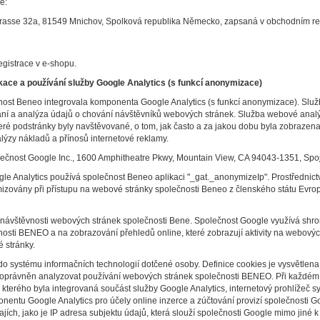
é:
rasse 32a, 81549 Mnichov, Spolková republika Německo, zapsaná v obchodním rej
egistrace v e-shopu.
likace a používání služby Google Analytics (s funkcí anonymizace)
nost Beneo integrovala komponenta Google Analytics (s funkcí anonymizace). Služ
í a analýza údajů o chování návštěvníků webových stránek. Služba webové analý
které podstránky byly navštěvované, o tom, jak často a za jakou dobu byla zobraz
lýzy nákladů a přínosů internetové reklamy.
ečnost Google Inc., 1600 Amphitheatre Pkwy, Mountain View, CA 94043-1351, Spoj
e Analytics používá společnost Beneo aplikaci "_gat._anonymizeIp". Prostřednictv
izovány při přístupu na webové stránky společnosti Beneo z členského státu Evro
návštěvnosti webových stránek společnosti Bene. Společnost Google využívá shr
sti BENEO a na zobrazování přehledů online, které zobrazují aktivity na webovýc
é stránky.
o systému informačních technologií dotčené osoby. Definice cookies je vysvětlena
rávněn analyzovat používání webových stránek společnosti BENEO. Při každém vyv
kterého byla integrovaná součást služby Google Analytics, internetový prohlížeč 
nentu Google Analytics pro účely online inzerce a zúčtování provizí společnosti 
jích, jako je IP adresa subjektu údajů, která slouží společnosti Google mimo jiné