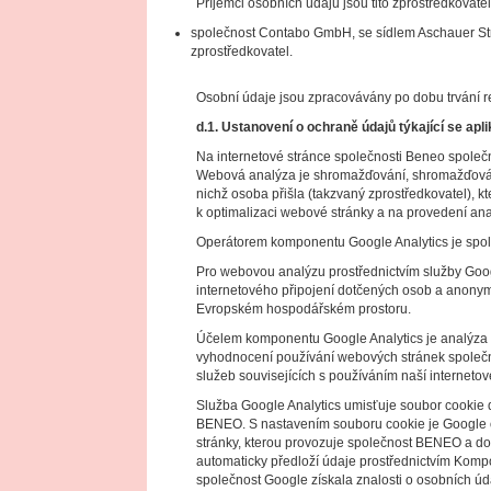
Příjemci osobních údajů jsou tito zprostředkovatel
společnost Contabo GmbH, se sídlem Aschauer St
zprostředkovatel.
Osobní údaje jsou zpracovávány po dobu trvání r
d.1. Ustanovení o ochraně údajů týkající se ap
Na internetové stránce společnosti Beneo společ
Webová analýza je shromažďování, shromažďován
nichž osoba přišla (takzvaný zprostředkovatel), 
k optimalizaci webové stránky a na provedení ana
Operátorem komponentu Google Analytics je spol
Pro webovou analýzu prostřednictvím služby Googl
internetového připojení dotčených osob a anonym
Evropském hospodářském prostoru.
Účelem komponentu Google Analytics je analýza 
vyhodnocení používání webových stránek společno
služeb souvisejících s používáním naší internetov
Služba Google Analytics umisťuje soubor cookie d
BENEO. S nastavením souboru cookie je Google op
stránky, kterou provozuje společnost BENEO a do 
automaticky předloží údaje prostřednictvím Kompo
společnost Google získala znalosti o osobních úda