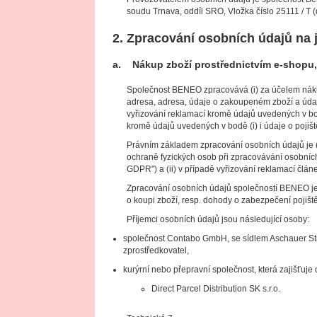
soudu Trnava, oddíl SRO, Vložka číslo 25111 / T
2. Zpracování osobních údajů na 
a. Nákup zboží prostřednictvím e-shopu, d
Společnost BENEO zpracovává (i) za účelem nákupu
adresa, adresa, údaje o zakoupeném zboží a údaje 
vyřizování reklamací kromě údajů uvedených v bod
kromě údajů uvedených v bodě (i) i údaje o poji
Právním základem zpracování osobních údajů je (i)
ochraně fyzických osob při zpracovávání osobních
GDPR") a (ii) v případě vyřizování reklamací člán
Zpracování osobních údajů společností BENEO je (
o koupi zboží, resp. dohody o zabezpečení pojiště
Příjemci osobních údajů jsou následující osoby:
společnost Contabo GmbH, se sídlem Aschauer St
zprostředkovatel,
kurýrní nebo přepravní společnost, která zajišťuje
Direct Parcel Distribution SK s.r.o.