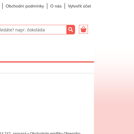
Obchodní podmínky
O nás
Vytvořit účet
Můj košík
Hledat
 414 742, zapsaná v Obchodním rejstříku Okresního