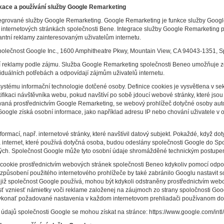
likace a používání služby Google Remarketing
egrované služby Google Remarketing. Google Remarketing je funkce služby Goog
 na internetových stránkách společnosti Bene. Integrace služby Google Remarketing
vantní reklamy zainteresovaným uživatelům internetu.
olečnost Google Inc., 1600 Amphitheatre Pkwy, Mountain View, CA 94043-1351, Sp
í reklamy podle zájmu. Služba Google Remarketing společnosti Beneo umožňuje zo
iduálních potřebách a odpovídají zájmům uživatelů internetu.
stému informační technologie dotčené osoby. Definice cookies je vysvětlena v se
fikaci návštěvníka webu, pokud navštíví po sobě jdoucí webové stránky, které jsou 
rovaná prostřednictvím Google Remarketing, se webový prohlížeč dotyčné osoby auto
ogle získá osobní informace, jako například adresu IP nebo chování uživatele v ob
rmací, např. internetové stránky, které navštívil datový subjekt. Pokaždé, když d
a internet, které používá dotyčná osoba, budou odeslány společnosti Google do Sp
ých. Společnost Google může tyto osobní údaje shromážděné technickým postupem
cookie prostřednictvím webových stránek společnosti Beneo kdykoliv pomocí odpo
řizpůsobení použitého internetového prohlížeče by také zabránilo Googlu nastavit 
 již společnost Google používá, mohou být kdykoli odstraněny prostřednictvím web
vzniesť námietky voči reklame založenej na záujmoch zo strany spoločnosti Googl
vykonať požadované nastavenia v každom internetovom prehliadači používanom d
dajů společnosti Google se mohou získat na stránce: https://www.google.com/intl/s