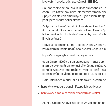
k vytvoření provizí vůči společnosti BENEO.
Soubor cookie se používá k ukládání osobních úda
osobu. Při každé návštěvě internetové stránky sp
Spojených státech amerických. Tyto osobní údaj
postupem předat třetím stranám.
Dotyčná osoba může zabránit nastavení souborů 
tím trvale odmítnout nastavení cookies. Taková ú
informační technologie dotčené osoby. Kromě toho
jiných softwarů.
Dotyčná osoba má kromě toho možnost vznést námit
zpracováním těchto údajů společností Google a m
https://tools.google.com/dlpage/gaoptout
doplněk prohlížeče a nainstalovat ho. Tento dopl
internetových stránek nemusí přenést do služby 
později vymazán, naformátovaný nebo nově instal
odinstalován dotyčnou osobou nebo jakoukoli jin
Další informace a příslušná ustanovení o ochran
https://www.google.com/intl/cz/policies/privacy/
http://www.google.com/analytics/terms/us.html
Služba Google Analytics je dále vysvětlena na nás