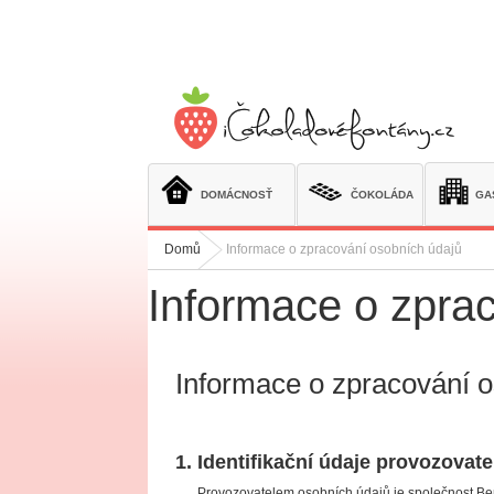
Přejít
na
obsah
DOMÁCNOSŤ
ČOKOLÁDA
GA
Domů
Informace o zpracování osobních údajů
Informace o zpra
Informace o zpracování 
1. Identifikační údaje provozovate
Provozovatelem osobních údajů je společnost Ben