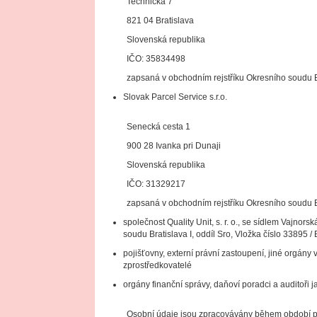
Technická 7
821 04 Bratislava
Slovenská republika
IČO: 35834498
zapsaná v obchodním rejstříku Okresního soudu Br
Slovak Parcel Service s.r.o.
Senecká cesta 1
900 28 Ivanka pri Dunaji
Slovenská republika
IČO: 31329217
zapsaná v obchodním rejstříku Okresního soudu Br
společnost Quality Unit, s. r. o., se sídlem Vajno
soudu Bratislava I, oddíl Sro, Vložka číslo 33895
pojišťovny, externí právní zastoupení, jiné orgány 
zprostředkovatelé
orgány finanční správy, daňoví poradci a auditoři
Osobní údaje jsou zpracovávány během období pl