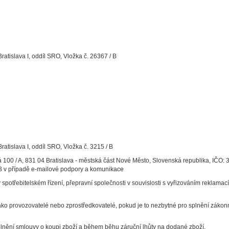
atislava I, oddíl SRO, Vložka č. 26367 / B
atislava I, oddíl SRO, Vložka č. 3215 / B
rská 100 / A, 831 04 Bratislava - městská část Nové Město, Slovenská republika, IČO
 / B v případě e-mailové podpory a komunikace
v spotřebitelském řízení, přepravní společnosti v souvislosti s vyřizováním reklama
 jako provozovatelé nebo zprostředkovatelé, pokud je to nezbytné pro splnění záko
nění smlouvy o koupi zboží a během běhu záruční lhůty na dodané zboží.