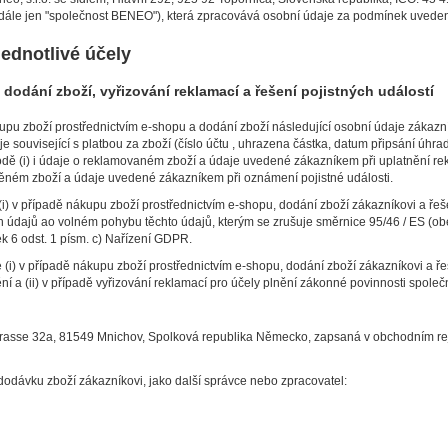
 (dále jen "společnost BENEO"), která zpracovává osobní údaje za podmínek uvede
jednotlivé účely
odání zboží, vyřizování reklamací a řešení pojistných událostí
 zboží prostřednictvím e-shopu a dodání zboží následující osobní údaje zákazníka
související s platbou za zboží (číslo účtu , uhrazena částka, datum připsání úhrad
ě (i) i údaje o reklamovaném zboží a údaje uvedené zákazníkem při uplatnění reklam
štěném zboží a údaje uvedené zákazníkem při oznámení pojistné události.
 v případě nákupu zboží prostřednictvím e-shopu, dodání zboží zákazníkovi a řešení
 údajů ao volném pohybu těchto údajů, kterým se zrušuje směrnice 95/46 / ES (obe
ek 6 odst. 1 písm. c) Nařízení GDPR.
i) v případě nákupu zboží prostřednictvím e-shopu, dodání zboží zákazníkovi a ře
ní a (ii) v případě vyřizování reklamací pro účely plnění zákonné povinnosti spol
rasse 32a, 81549 Mnichov, Spolková republika Německo, zapsaná v obchodním rej
 dodávku zboží zákazníkovi, jako další správce nebo zpracovatel: