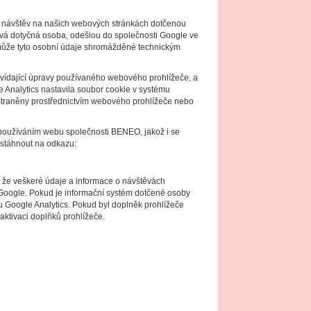
nci návštěv na našich webových stránkách dotčenou
žívá dotyčná osoba, odešlou do společnosti Google ve
 může tyto osobní údaje shromážděné technickým
vídající úpravy používaného webového prohlížeče, a
e Analytics nastavila soubor cookie v systému
dstraněny prostřednictvím webového prohlížeče nebo
s používáním webu společnosti BENEO, jakož i se
 stáhnout na odkazu:
t, že veškeré údaje a informace o návštěvách
i Google. Pokud je informační systém dotčené osoby
u Google Analytics. Pokud byl doplněk prohlížeče
ktivaci doplňků prohlížeče.