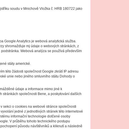
stříku soudu v Mnichově Vložka č. HRB 180722 jako
ba Google Analytics je webová analytická služba.
zy shromažďuje mj údaje o webových stránkách, z
ena podstránka. Webová analýza se používá především
ené státy americké.
ím této žádosti společnost Google zkrátí IP adresu
pské unie nebo jiného smluvního státu Dohody o
omážděné údaje a informace mimo jiné k
h stránkách společnosti Bene, a poskytování dalších
 v sekci o cookies na webové stránce společnosti
olání jedné z jednotlivých stránek této internetové
systému informační technologie dotčené osoby
Google. V průběhu tohoto technického postupu
 k pochopení původu návštěvníků a kliknutí a následně