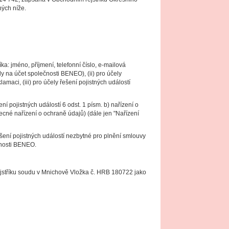
ných níže.
: jméno, příjmení, telefonní číslo, e-mailová
y na účet společnosti BENEO), (ii) pro účely
aci, (iii) pro účely řešení pojistných událostí
 pojistných událostí 6 odst. 1 písm. b) nařízení o
cné nařízení o ochraně údajů) (dále jen "Nařízení
šení pojistných událostí nezbytné pro plnění smlouvy
ečnosti BENEO.
stříku soudu v Mnichově Vložka č. HRB 180722 jako