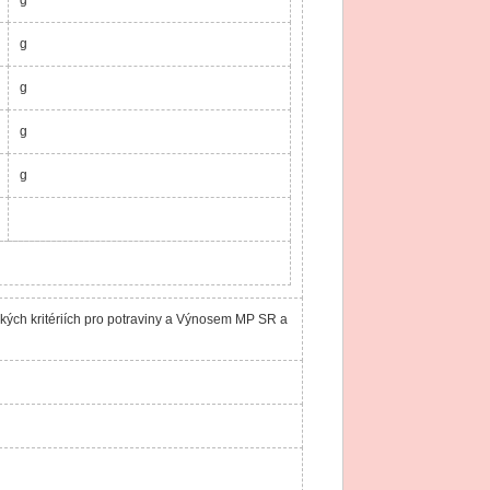
g
g
g
g
kých kritériích pro potraviny a Výnosem MP SR a