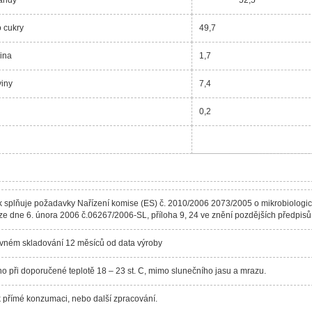
o cukry
49,7
ina
1,7
viny
7,4
0,2
 splňuje požadavky Nařízení komise (ES) č. 2010/2006 2073/2005 o mikrobiologic
e dne 6. února 2006 č.06267/2006-SL, příloha 9, 24 ve znění pozdějších předpisů
ávném skladování 12 měsíců od data výroby
o při doporučené teplotě 18 – 23 st. C, mimo slunečního jasu a mrazu.
k přímé konzumaci, nebo další zpracování.