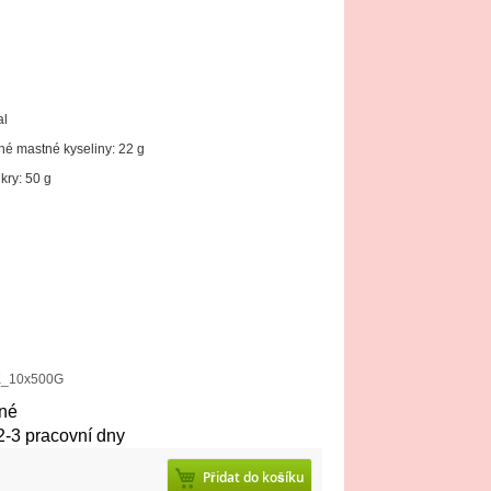
al
né mastné kyseliny: 22 g
kry: 50 g
Čokoláda Calbena - Mléčná 5kg (10 x 500g Balení)
_10x500G
né
2-3 pracovní dny
Přidat do košíku