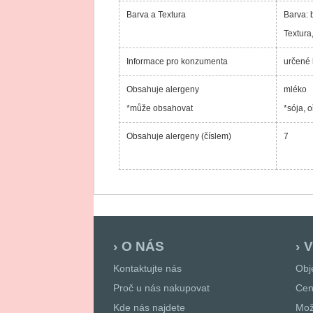
Barva a Textura
Barva:
Textura
Informace pro konzumenta
určené 
Obsahuje alergeny
mléko
*může obsahovat
*sója, 
Obsahuje alergeny (číslem)
7
O NÁS
V
Kontaktujte nás
Obj
Proč u nás nakupovat
Cen
Kde nás najdete
Mož