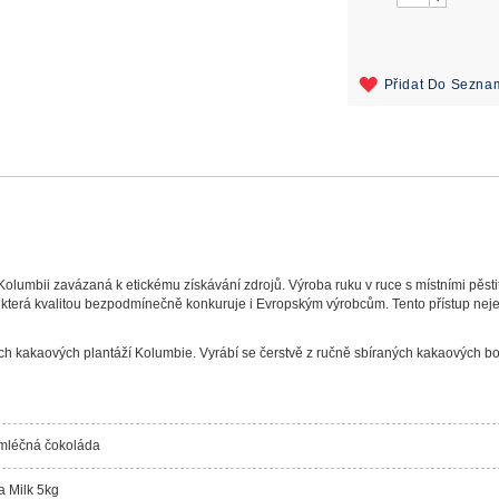
Přidat Do Sezna
olumbii zavázaná k etickému získávání zdrojů. Výroba ruku v ruce s místními pěsti
která kvalitou bezpodmínečně konkuruje i Evropským výrobcům. Tento přístup nejen
h kakaových plantáží Kolumbie. Vyrábí se čerstvě z ručně sbíraných kakaových bob
 mléčná čokoláda
 Milk 5kg