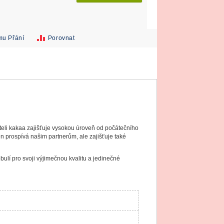
mu Přání
Porovnat
teli kakaa zajišťuje vysokou úroveň od počátečního
 prospívá našim partnerům, ale zajišťuje také
ulí pro svoji výjimečnou kvalitu a jedinečné