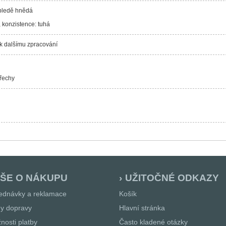
 bledě hnědá
, konzistence: tuhá
k dalšímu zpracování
ořechy
ŠE O NÁKUPU
UŽITOČNÉ ODKAZY
ednávky a reklamace
Košík
y dopravy
Hlavní stránka
nosti platby
Často kladené otázky