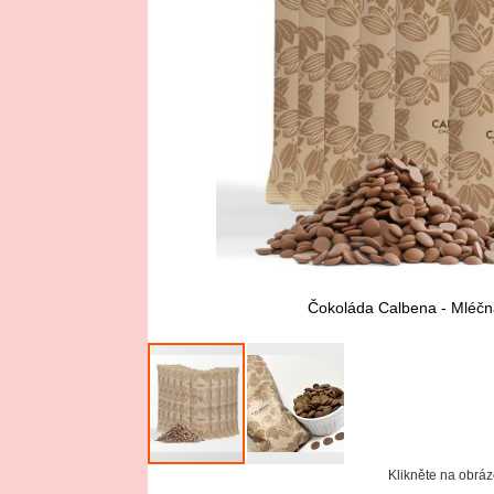
Čokoláda Calbena - Mléčná
Klikněte na obráz
Skip