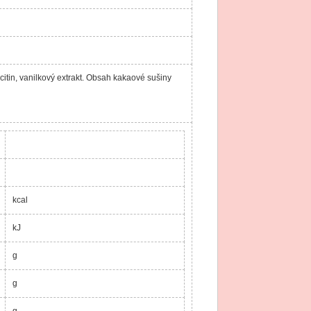
tin, vanilkový extrakt. Obsah kakaové sušiny
kcal
kJ
g
g
g