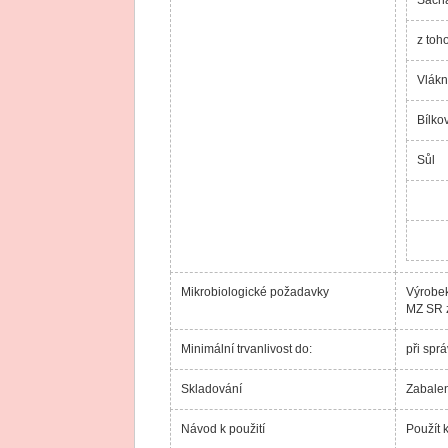
z toh
Vlákn
Bílko
Sůl
Mikrobiologické požadavky
Výrobek
MZ SR z
Minimální trvanlivost do:
při spr
Skladování
Zabalen
Návod k použití
Použít 