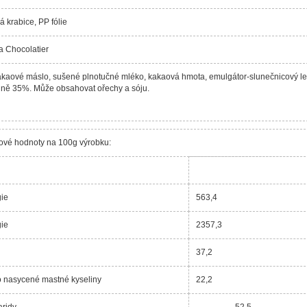
á krabice, PP fólie
a Chocolatier
akaové máslo, sušené plnotučné mléko, kakaová hmota, emulgátor-slunečnicový leci
ně 35%. Může obsahovat ořechy a sóju.
ové hodnoty na 100g výrobku:
gie
563,4
gie
2357,3
37,2
o nasycené mastné kyseliny
22,2
ridy
52,5