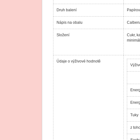
Druh balení
Papírov
Nápis na obalu
Calben
Složení
Cukr, k
minimál
Údaje o výživové hodnotě
Výživ
Ener
Ener
Tuky
z toh
Sacha