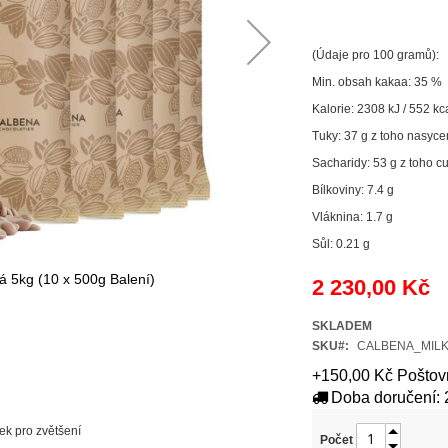
(Údaje pro 100 gramů):
Min. obsah kakaa: 35 %
Kalorie: 2308 kJ / 552 kc
Tuky: 37 g z toho nasyce
Sacharidy: 53 g z toho cu
Bílkoviny: 7.4 g
Vláknina: 1.7 g
Sůl: 0.21 g
 5kg (10 x 500g Balení)
2 230,00 Kč
SKLADEM
SKU
CALBENA_MILK
+150,00 Kč Poštov
Doba doručení: 
ek pro zvětšení
Počet