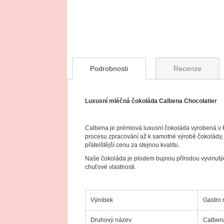
to
the
beginning
of
the
images
gallery
Podrobnosti
Recenze
Luxusní mléčná čokoláda Calbena Chocolatier
Calbena je prémiová luxusní čokoláda vyrobená v K
procesu zpracování až k samotné výrobě čokolády, 
přátelštější cenu za stejnou kvalitu.
Naše čokoláda je plodem bujnou přírodou vyvinutýc
chuťové vlastnosti.
Výrobek
Gastro
Druhový název
Calbena