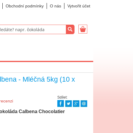
Obchodní podmínky
O nás
Vytvořit účet
Můj košík
Hledat
bena - Mléčná 5kg (10 x
Sdílet:
recenzi
okoláda Calbena Chocolatier