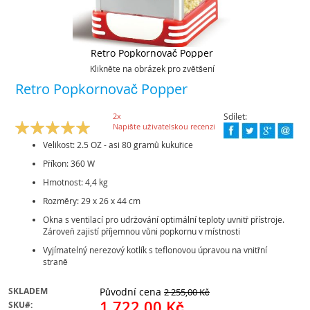
Retro Popkornovač Popper
Klikněte na obrázek pro zvětšení
Skip
Retro Popkornovač Popper
to
the
beginning
2
x
Sdílet:
Hodnocení:
100
100
of
Napište uživatelskou recenzi
% of
the
Velikost: 2.5 OZ - asi 80 gramů kukuřice
images
gallery
Příkon: 360 W
Hmotnost: 4,4 kg
Rozměry: 29 x 26 x 44 cm
Okna s ventilací pro udržování optimální teploty uvnitř přístroje.
Zároveň zajistí příjemnou vůni popkornu v místnosti
Vyjímatelný nerezový kotlík s teflonovou úpravou na vnitřní
straně
SKLADEM
Původní cena
2 255,00 Kč
1 722,00 Kč
SKU
Akční