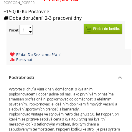
POPCORN_POPPER
cena
+150,00 Kč Poštovné
Doba doručení: 2-3 pracovní dny
Přidat do košíku
Počet
Přidat Do Seznamu Přání
Porovnat
Podrobnosti
Vytvořte si chuť a vůni kina v domácnosti s kvalitním
popkornovačem Popper jedině od nás. Jako první Vám přinášíme
zmenšen profesionální popkornovač do domácnosti s efektním
osvětlením. Popkornovač je ideálním doplňkem filmových večerů a
sledování sportovních přenosů s kamarády.
Popkornovač Vintage ve stylovém retro designu z 50. let Popper, při
kterém se příznivě setkává cena s kvalitou. Stroj má kvalitní
nerezový kotlík s teflonovým vnitřkem, dvojitým dnem a
zabudovaným termostatem. Připojení kotlíku ke stroji je přes system