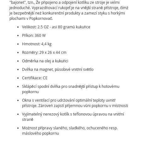
"bajonet", tzn., Že připojeno a odpojení kotlíku ze stroje je velmi
jednoduché. Vyprazdňovací rukojeť je na vnější straně přístroje, čímž
je bezpečnější než konkurenční produkty a zamezí styku s horkými
plochami v Popkornovač.
Velikost: 2.5 OZ - asi 80 gramů kukuřice
Příkon: 360 W
Hmotnost: 4,4 kg
Rozměry: 29 x 26 x 44 cm
Odměrka na olej a kukuřici
Dvířka na magnet, působivé vnitřní světlo
Certifikace: CE
Sklápěcí spodní dvířka pro snadnější přístup k hotovému
popkornu
Okna s ventilací pro udržování optimální teploty uvnitř
přístroje. Zároveň zajistí příjemnou vůni popkornu v místnosti
Vyjímatelný nerezový kotlík s teflonovou úpravou na vnitřní
straně
Možnost přípravy slaného, sladkého, ochuceného resp.
máslového popkornu